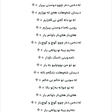
له ده‌س ده‌ر چوو دوستی پیرار ☼✢
دیسان شه‌وهات هه‌ی له بوزارم ☼✢
له بو دله که‌ی بی قه‌رارم ☼✢
رویی نه‌ما دوستی پیرارم ☼✢
هه‌ی‌نار هه‌ی‌نار باوانم یار ☼✢
له ده‌س ده‌ر چوو کوچ و کوچ‌بار ☼✢
عه‌ترم پیه بو زولفی یار ☼✢
نامدوینی ناسک نازدار ☼✢
بو تو من بووم‌لیو به یار ☼✢
دیسان شه‌وهات بابکه‌م ناله ☼✢
له سویی تو حالم بی حالم ☼✢
له تو جوانه به‌ژنو بالا ☼✢
هه‌ی‌نار هه‌ی‌نار باوانم یار ☼✢
له ده‌س ده‌ر چوو کوچ و کوچ‌بار ☼✢
عه‌ترم پیه بو زولفی یار ☼✢