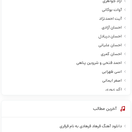
آزاد جواهری
آوات بوکانی
آیت احمدنژاد
احسان آزادی
احسان دریادل
احسان علیانی
احسان کمری
احمد فتحی و شروین پناهی
اسی ظهرابی
اصغر ایمانی
اکبر زیوری
امید ترادیده
امید رسول پور
آخرین مطالب
امید فرزامی
امیر دانا
دانلود آهنگ فرهاد فرهادی به نام فرفری