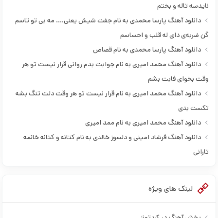
پارسا محمدی
نایدسه تاله و بختم
پوریا ملکی
دانلود آهنگ پارسا محمدی به نام جفت شیش یعنی…. مه بی تو تاسم
پیام عباسی
گن ضربه‌ی دای له قلب و احساسم
پیشرو هورامی
دانلود آهنگ پارسا محمدی به نام قصاص
پیشرو هورامی و یادگار خالدی
دانلود آهنگ محمد امیری به نام جوابت بدم روانی قرار نیست تو هر
پیمان رازیانی
وقت بخوای فابت بشم
پیمان صفری
دانلود آهنگ محمد امیری به نام قرار نیست تو هر وقت دلت تنگ بشه
حامد تاری پور
تکست بدی
حامد تاری پور و صادق آزمند
دانلود آهنگ محمد امیری به نام ممد امیری
حامد جلیلیان
دانلود آهنگ فرشاد امینی و دلسوز خالدی به نام کتانه و کتانه خانمه
حامد مرادیان
تارانی
حامد میری
حجت اکبری
لینک های ویژه
حسن زیرک
حسن هیاس
پخش آهنگ در کردتونز