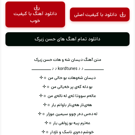
دانلود آهنگ با کیفیت
دانلود با کیفیت اصلی
خوب
دانلود تمام آهنگ های حسن زیرک
متن آهنگ دیسان شه و هات حسن زیرک
ــــــــــــــــ ♪ ♪ kordtunes ♪ ♪ ــــــــــــــــ
دیسان شه‌وهات بو حالی من ☼✢
بو دله که‌ی پر خه‌یالی من ☼✢
عاله‌م سووتا ئه‌ی له ناله‌ی من ☼✢
هه‌ی‌نار هه‌ی‌نار باوانم یار ☼✢
له ده‌س ده‌ر چوو سیمین عوزار ☼✢
عه‌ترم پیه بو زولفی یار ☼✢
خوشم ده‌وی ناسک و نازدار ☼✢