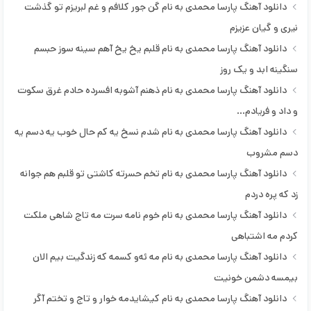
امیر رمضانی
دانلود آهنگ پارسا محمدی به نام گن جور کلافم و غم لبریزم تو گذشت
امیر لیام
نیری و گیان عزیزم
امیر لیام و محمد امیری
دانلود آهنگ پارسا محمدی به نام قلبم یخ یخ آهم سینه سوز حبسم
امیرحافظ رنجبر
سنگینه ابد و یک روز
امین فالجی
دانلود آهنگ پارسا محمدی به نام ذهنم آشوبه افسرده حادم غرق سکوت
ایمان رشیدی
و داد و فریادم…
ایمان کریوند
دانلود آهنگ پارسا محمدی به نام شدم نسخ یه کم حال خوب یه دسم یه
ایمان نوری
دسم مشروب
ایوب قلعه
دانلود آهنگ پارسا محمدی به نام تخم حسرته کاشتی تو قلبم هم جوانه
ایوب ملک زاده
زد که پره دردم
بابک رحمانی
دانلود آهنگ پارسا محمدی به نام خوم نامه سرت مه تاج شاهی ملکت
بابک محمدی
کردم مه اشتباهی
برهان میرزایی
دانلود آهنگ پارسا محمدی به نام مه ئه‌و کسمه که زندگیت بیم الان
بهروز سعادت نیا
بیمسه دشمن خونیت
بهمن علیخانی
دانلود آهنگ پارسا محمدی به نام کیشایدمه خوار و تاج و تختم آگر