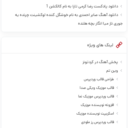
پیمان صفری
دانلود پادکست رضا کرمی تارا به نام کالکشن 1
حامد تاری پور
دانلود آهنگ صابر احمدی به نام خوشگل کننده لوکشینت چرنده یه
حامد تاری پور و صادق آزمند
جوری ناز میا انگار بچه هلنده
حامد جلیلیان
حامد مرادیان
لینک های ویژه
حامد میری
حجت اکبری
پخش آهنگ در کردتونز
حسن زیرک
وین تم
حسن هیاس
طراحی قالب وردپرس
حسین صفامنش
قالب موزیک ویکی صدا
حسین ماهی بیگی
قالب وردپرس موزیک نما
حسین مشکینی
افزونه نویسنده موزیک
حمید بابایی
اسکریپت نویسنده موزیک
حمید حمیدی
قالب وردپرس رز ملودی
حمیدرضا بابایی