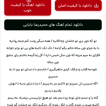
دانلود آهنگ با کیفیت
دانلود با کیفیت اصلی
خوب
دانلود تمام آهنگ های حمیدرضا بابایی
تو که خور نری تو خانمان چه قالیه / همه میگن ولت کنم جنبه روانیه
با یه شراو چن ساله حالم یکم آرامه / تک تک ثانیه های بی تو برام تاوانه
فکرای به سرم میزنه که چن سال حبس داره / کل زندگیمه باختم پای عشق
چن ساله
خودمه قلاب زدم فک کردی ماهیگیری / خاستم با دستای تو برم تا یه
مسیری
اگه میبینی دل سیریم تو لاکیم سر به زیریم / دنیا دنیای بدیه تا تهش
رفتیم دیدیم
کله پا و مسم جای توبه رو دسم بعد تو هیچ تراپیستی برنمیاد عه پسم
کاسه صبرم پر شده رگام پر الکل شده کل زندگیم انگار تو چشات گم شده