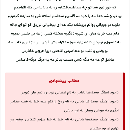
تو خور نری شبا تو چه بساطیم فشارم رو به بالا یه بی کله افراطیم
نرو تو چشم خدا مه با خودمم قاطیم نمخامم اضافه شی به سابقه کیفریم
یارب در جریانی روانم پریشانه یکم عه ای بیخیالی تزریق کو تو ای جانه
دلم مث خرابه های ای شهره دلگیره سخته کسی از عه بی نفسی بمیره
مه دلسوزی نرم دل شده پاره سوز مه فراموش کردن یار تنها توی تابوتمه
تو رفتی و قلب تو محاصرس اناختی دریا هرچی خاطرس
عاشق تر عه مه مگه کسی هست بدتر عه یه مرگ مرگه فاصلس
مطالب پیشنهادی
دانلود آهنگ حمیدرضا بابایی به نام امضایی تونه رو تنم جای کبودی
دانلود آهنگ حمیدرضا بابایی به نام روح از تنم میره خط به شب جدایی
انگاری یه جورایی وصلی به اون بالایی
دانلود آهنگ حمیدرضا بابایی به نام خط به خط میزنم اشکامی چشم من
دراری ای نور چشمام