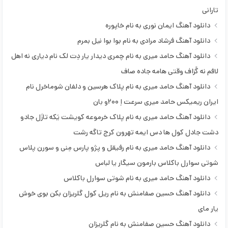
ایمان رشیدی
تارانی
ایمان کریوند
دانلود آهنگ ایمان نوری به نام خاپوره
ایمان نوری
دانلود آهنگ فرشاد مرادی به نام بوا بوا نیل بمرم
ایوب قلعه
دانلود آهنگ حامد میری به نام چمری دیدار یار دِت لک نام دیاری نه اهل
ایوب ملک زاده
لافم نه گَزاف وقتی هامه جاده صاف
بابک رحمانی
دانلود آهنگ حامد میری به نام پلاک هرسین و دلفان شوماخرل نام
بابک محمدی
ایران ریمیکس حامد میری سرعت اِ ۲۰۰و بان
برهان میرزایی
دانلود آهنگ حامد میری به نام پلاک خرموعه کویشت یَکه تازَل جادو
بهروز سعادت نیا
دشت جادل کول ها دس ایمه تهرون کرج تاگه رشت
بهمن علیخانی
دانلود آهنگ حامد میری به نام رفیقل و پژو پارس مِنی و سورن پلاس
پوریا ملکی
شوتی سوارل باکلاس بارمون سیگار یا لباس
پیام عباسی
دانلود آهنگ حامد میری به نام شوتی سوارل باکلاس
پیشرو هورامی
دانلود آهنگ حسین صفامنش به نام ریل کول گلریزان بکن بوی خوش
پیشرو هورامی و یادگار خالدی
یار مای
پیمان رازیانی
دانلود آهنگ حسین صفامنش به نام گلریزان